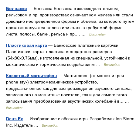
Болванки
— Болванка Болванка в железоделательном,
рельсовом и пр. производствах означает ком железа или стали
довольно неопределенной формы и объема, из которого путем
прокатки получатся железо или сталь в требуемой форме
листа, полосы, балки, рельса и пр.… …
Википедия
Пластиковая карта
— Банковские платёжные карточки
Пластиковая карта пластина стандартных размеров
(54x86x0,76мм), изготовленная из специальной, устойчивой к
механическим и термическим воздействиям …
Википедия
Кассетный магнитофон
— Магнитофон (от магнит и греч.
phone звук) электромеханическое устройство,
предназначенное как для воспроизведения звукового сигнала,
записанного на магнитные носители, так и для самого этого
записывания преобразования акустических колебаний в… …
Википедия
Deus Ex
— Изображение с обложки игры Разработчик Ion Storm
Inc. Издатель …
Википедия